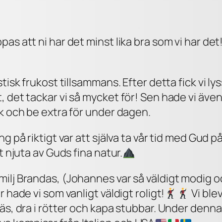
s att ni har det minst lika bra som vi har det!
tisk frukost tillsammans. Efter detta fick vi ly
 det tackar vi så mycket för! Sen hade vi även
ik och be extra för under dagen.
g på riktigt var att själva ta vår tid med Gud p
t njuta av Guds fina natur.
ilj Brandas, (Johannes var så väldigt modig oc
 hade vi som vanligt väldigt roligt!
Vi blev
äs, dra i rötter och kapa stubbar. Under denna 