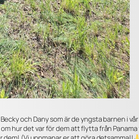
ll Becky och Dany som är de yngsta barnen i vår f
 hur det var för dem att flytta från Panama til
 för dem! (Vi uppmanar er att göra detsamma!!