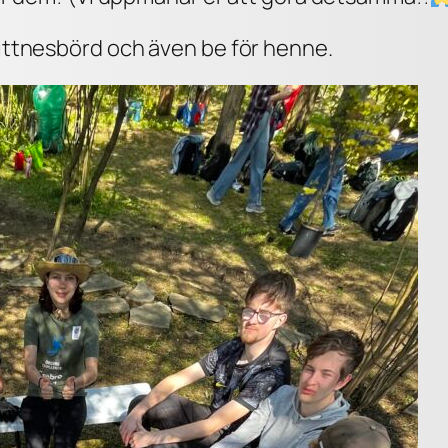
 vittnesbörd och även be för henne.