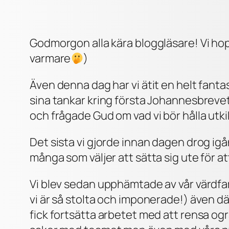
Godmorgon alla kära bloggläsare! Vi hoppa
varmare
)
Även denna dag har vi ätit en helt fantas
sina tankar kring första Johannesbrevet,
och frågade Gud om vad vi bör hålla utk
Det sista vi gjorde innan dagen drog igån
många som väljer att sätta sig ute för at
Vi blev sedan upphämtade av vår värdfam
vi är så stolta och imponerade!) även där
fick fortsätta arbetet med att rensa ogr