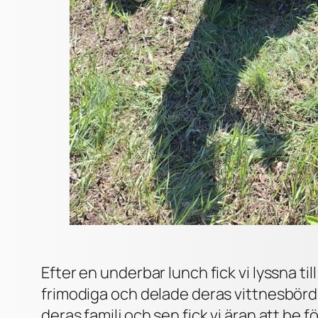
Efter en underbar lunch fick vi lyssna ti
frimodiga och delade deras vittnesbörd om
deras familj och sen fick vi äran att be