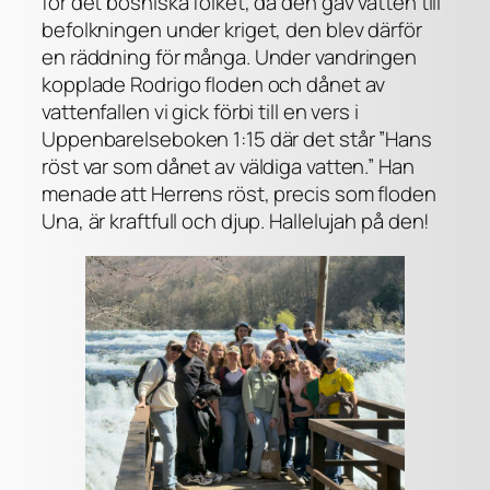
för det bosniska folket, då den gav vatten till
befolkningen under kriget, den blev därför
en räddning för många. Under vandringen
kopplade Rodrigo floden och dånet av
vattenfallen vi gick förbi till en vers i
Uppenbarelseboken 1:15 där det står ”Hans
röst var som dånet av väldiga vatten.” Han
menade att Herrens röst, precis som floden
Una, är kraftfull och djup. Hallelujah på den!