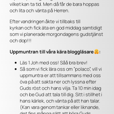
vilket kan ta tid. Men då får de bara hoppas
och lita och vänta på Herren.
Efter vandringen åkte vi tillbaks till
kyrkan och fick äta en god middag samtidigt
som vi planerade morgondagens gudstjänst
och dop!!!
Uppmuntran till våra kära bloggläsare
:
Läs 1 Joh med oss! Såå bra brev!
Så som vi fick lära oss om ”polaco”, vill vi
uppmuntra er att tillsammans med oss
öva på att sakta ner och lyssna efter
Guds röst och hans vilja. Ta 10 min idag
och be Gud att tala till dig. Sitt i stillhet i
hans kärlek, och vänta på att han talar.
(Kan vara genom tankar eller liknande,
det fins många sätt att höra Guds