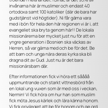
invånarna här är muslimer och endast 40
ortodoxa samt 100 katoliker (där de bara har
gudstjänst vid högtider). Ni får gärna vara
med i bön för hela den här regionen vi är i, att
evangeliet ska bryta genom här!! De lokala
missionärerna ber mycket just nu för att en
yngre generation i Bosnien ska väckas av
Herren, så var gärna med och be för det. Be
att barn och unga nära deras kyrka ska bli
dragna dit av Gud. Just nu är det bara
missionärsbarn där.
Efter informationen fick vi höra ett såååå
uppmuntrande och starkt vittnesbörd från
en lokal ung vuxen som är med oss i veckan,
Nermin! Vi fick höra om hur han som muslim
fick möta Jesus kärlek och lära känna honom.
Vi fick privilegiet att be för honom och ge ord