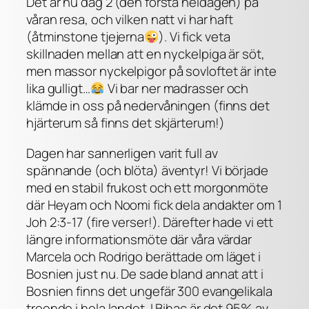
Det är nu dag 2 (den första heldagen) på
våran resa, och vilken natt vi har haft
(åtminstone tjejerna
). Vi fick veta
skillnaden mellan att en nyckelpiga är söt,
men massor nyckelpigor på sovloftet är inte
lika gulligt…
Vi bar ner madrasser och
klämde in oss på nedervåningen (finns det
hjärterum så finns det skjärterum!)
Dagen har sannerligen varit full av
spännande (och blöta) äventyr! Vi började
med en stabil frukost och ett morgonmöte
där Heyam och Noomi fick dela andakter om 1
Joh 2:3-17 (fire verser!). Därefter hade vi ett
längre informationsmöte där våra värdar
Marcela och Rodrigo berättade om läget i
Bosnien just nu. De sade bland annat att i
Bosnien finns det ungefär 300 evangelikala
troende i hela landet. I Bihac är det 95% av